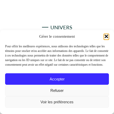
UNIVERS
Conseiller.
Gérer le consentement
Pour offrir les meilleures expériences, nous utilisons des technologies telles que les
témoins pour stocker et/ou accéder aux informations des appareils. Le fait de consentir
Vous oeuvrez dans le domaine des services financiers ? Venez
à ces technologies nous permettra de traiter des données telles que le comportement de
explorer un univers conçu spécifiquement pour vous.
navigation ou les ID uniques sur ce site. Le fait de ne pas consentir ou de retirer son
consentement peut avoir un effet négatif sur certaines caractéristiques et fonctions.
Joignez-vous à l'équipe
Accepter
Refuser
Voir les préférences